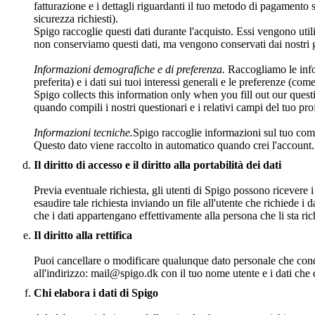
fatturazione e i dettagli riguardanti il tuo metodo di pagamento s
sicurezza richiesti).
Spigo raccoglie questi dati durante l'acquisto. Essi vengono utili
non conserviamo questi dati, ma vengono conservati dai nostri
Informazioni demografiche e di preferenza.
Raccogliamo le infor
preferita) e i dati sui tuoi interessi generali e le preferenze (come
Spigo collects this information only when you fill out our quest
quando compili i nostri questionari e i relativi campi del tuo prof
Informazioni tecniche.
Spigo raccoglie informazioni sul tuo comp
Questo dato viene raccolto in automatico quando crei l'account. 
Il diritto di accesso e il diritto alla portabilità dei dati
Previa eventuale richiesta, gli utenti di Spigo possono ricevere i 
esaudire tale richiesta inviando un file all'utente che richiede i 
che i dati appartengano effettivamente alla persona che li sta ri
Il diritto alla rettifica
Puoi cancellare o modificare qualunque dato personale che condi
all'indirizzo: mail@spigo.dk con il tuo nome utente e i dati che 
Chi elabora i dati di Spigo