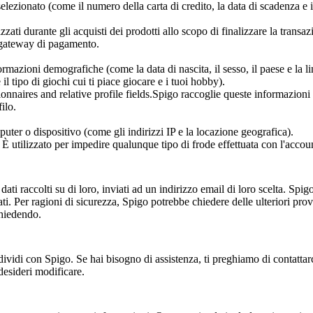
elezionato (come il numero della carta di credito, la data di scadenza e i
zzati durante gli acquisti dei prodotti allo scopo di finalizzare la transa
 gateway di pagamento.
mazioni demografiche (come la data di nascita, il sesso, il paese e la l
 il tipo di giochi cui ti piace giocare e i tuoi hobby).
ionnaires and relative profile fields.Spigo raccoglie queste informazioni
ilo.
uter o dispositivo (come gli indirizzi IP e la locazione geografica).
È utilizzato per impedire qualunque tipo di frode effettuata con l'accou
dati raccolti su di loro, inviati ad un indirizzo email di loro scelta. Spi
dati. Per ragioni di sicurezza, Spigo potrebbe chiedere delle ulteriori prov
chiedendo.
vidi con Spigo. Se hai bisogno di assistenza, ti preghiamo di contattar
desideri modificare.