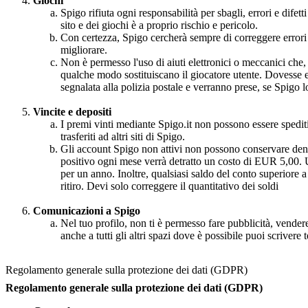
Giochi
Spigo rifiuta ogni responsabilità per sbagli, errori e difet
sito e dei giochi è a proprio rischio e pericolo.
Con certezza, Spigo cercherà sempre di correggere errori e 
migliorare.
Non è permesso l'uso di aiuti elettronici o meccanici che,
qualche modo sostituiscano il giocatore utente. Dovesse e
segnalata alla polizia postale e verranno prese, se Spigo lo
Vincite e depositi
I premi vinti mediante Spigo.it non possono essere spediti o
trasferiti ad altri siti di Spigo.
Gli account Spigo non attivi non possono conservare den
positivo ogni mese verrà detratto un costo di EUR 5,00. Un
per un anno. Inoltre, qualsiasi saldo del conto superiore a
ritiro. Devi solo correggere il quantitativo dei soldi
Comunicazioni a Spigo
Nel tuo profilo, non ti è permesso fare pubblicità, vender
anche a tutti gli altri spazi dove è possibile puoi scrivere tes
Regolamento generale sulla protezione dei dati (GDPR)
Regolamento generale sulla protezione dei dati (GDPR)