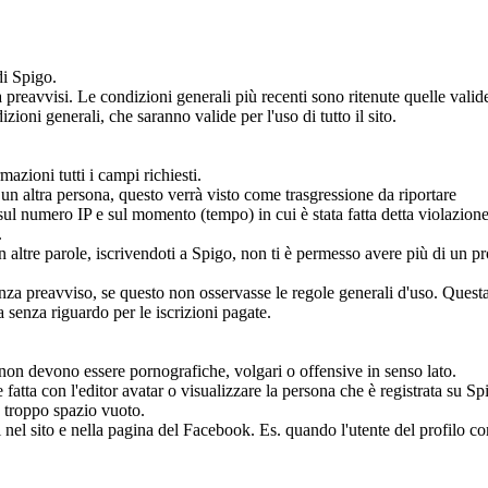
di Spigo.
reavvisi. Le condizioni generali più recenti sono ritenute quelle valid
zioni generali, che saranno valide per l'uso di tutto il sito.
azioni tutti i campi richiesti.
i un altra persona, questo verrà visto come trasgressione da riportare
ul numero IP e sul momento (tempo) in cui è stata fatta detta violazione
.
 altre parole, iscrivendoti a Spigo, non ti è permesso avere più di un pr
 senza preavviso, se questo non osservasse le regole generali d'uso. Quest
 senza riguardo per le iscrizioni pagate.
e, non devono essere pornografiche, volgari o offensive in senso lato.
 fatta con l'editor avatar o visualizzare la persona che è registrata su Sp
 troppo spazio vuoto.
ini nel sito e nella pagina del Facebook. Es. quando l'utente del profilo c