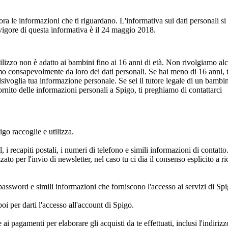
 le informazioni che ti riguardano. L'informativa sui dati personali si
n vigore di questa informativa è il 24 maggio 2018.
utilizzo non è adatto ai bambini fino ai 16 anni di età. Non rivolgiamo al
mo consapevolmente da loro dei dati personali. Se hai meno di 16 anni, t
alsivoglia tua informazione personale. Se sei il tutore legale di un bambi
ornito delle informazioni personali a Spigo, ti preghiamo di contattarci
go raccoglie e utilizza.
 i recapiti postali, i numeri di telefono e simili informazioni di contatto
zato per l'invio di newsletter, nel caso tu ci dia il consenso esplicito a ri
password e simili informazioni che forniscono l'accesso ai servizi di Spi
poi per darti l'accesso all'account di Spigo.
 pagamenti per elaborare gli acquisti da te effettuati, inclusi l'indirizz