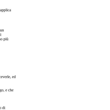
 applica
cun
i
no più
.
ceverle, ed
go, e che
o di