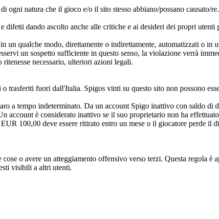
ti di ogni natura che il gioco e/o il sito stesso abbiano/possano causato/re
difetti dando ascolto anche alle critiche e ai desideri dei propri utenti 
 in un qualche modo, direttamente o indirettamente, automatizzati o in u
sservi un sospetto sufficiente in questo senso, la violazione verrà imm
 ritenesse necessario, ulteriori azioni legali.
 trasferiti fuori dall'Italia. Spigos vinti su questo sito non possono ess
aro a tempo indeterminato. Da un account Spigo inattivo con saldo di 
 account è considerato inattivo se il suo proprietario non ha effettuato
 EUR 100,00 deve essere ritirato entro un mese o il giocatore perde il dir
e cose o avere un atteggiamento offensivo verso terzi. Questa regola è a
ti visibili a altri utenti.