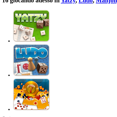
16 giocando adesso in
Yatzy
,
Ludo
,
Mahjon