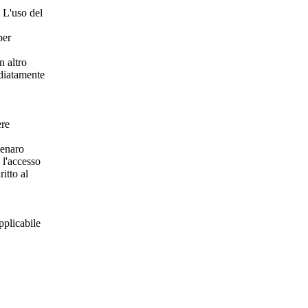
. L'uso del
per
n altro
ediatamente
ere
denaro
 l'accesso
itto al
pplicabile