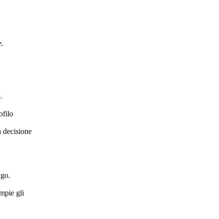
e.
.
ofilo
a decisione
igo.
ompie gli