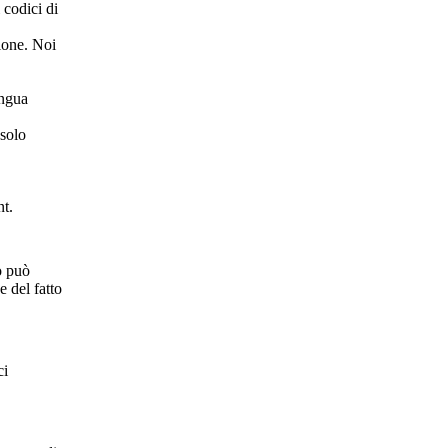
 codici di
zione. Noi
ingua
 solo
nt.
go può
e del fatto
ci