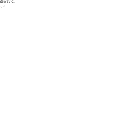
gateway di
egna