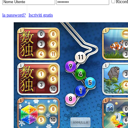
Ricor
la password?
Iscriviti gratis