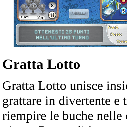
Gratta Lotto
Gratta Lotto unisce insi
grattare in divertente e 
riempire le buche nelle 