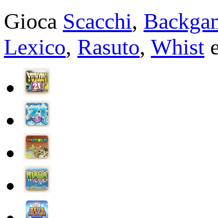
Gioca
Scacchi
,
Backga
Lexico
,
Rasuto
,
Whist
e