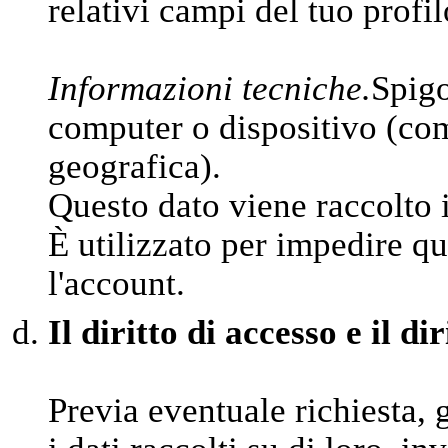
relativi campi del tuo profil
Informazioni tecniche.
Spigo
computer o dispositivo (come
geografica).
Questo dato viene raccolto 
È utilizzato per impedire qu
l'account.
Il diritto di accesso e il di
Previa eventuale richiesta, 