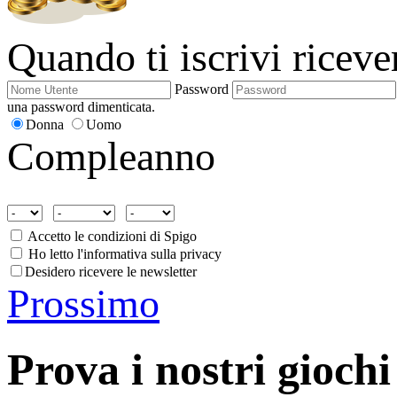
Quando ti iscrivi ricev
Password
una password dimenticata.
Donna
Uomo
Compleanno
Accetto le condizioni di Spigo
Ho letto l'informativa sulla privacy
Desidero ricevere le newsletter
Prossimo
Prova i nostri giochi