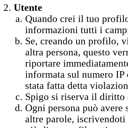
Utente
Quando crei il tuo profil
informazioni tutti i campi
Se, creando un profilo, vi
altra persona, questo ver
riportare immediatamente 
informata sul numero IP 
stata fatta detta violazion
Spigo si riserva il diritt
Ogni persona può avere so
altre parole, iscrivendot