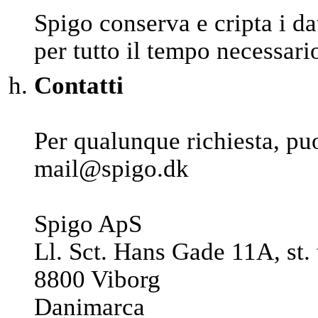
Spigo conserva e cripta i da
per tutto il tempo necessario 
Contatti
Per qualunque richiesta, puo
mail@spigo.dk
Spigo ApS
Ll. Sct. Hans Gade 11A, st. 
8800 Viborg
Danimarca