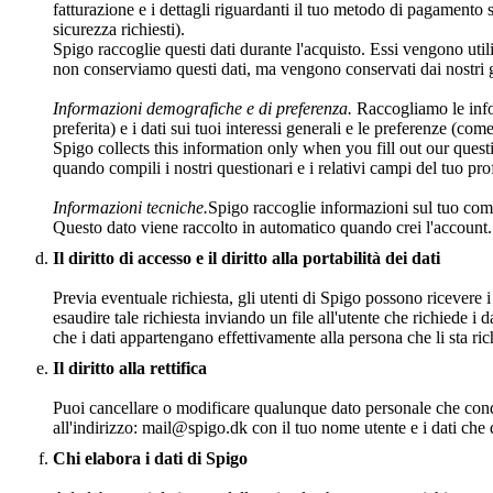
fatturazione e i dettagli riguardanti il tuo metodo di pagamento s
sicurezza richiesti).
Spigo raccoglie questi dati durante l'acquisto. Essi vengono utili
non conserviamo questi dati, ma vengono conservati dai nostri
Informazioni demografiche e di preferenza.
Raccogliamo le infor
preferita) e i dati sui tuoi interessi generali e le preferenze (come
Spigo collects this information only when you fill out our quest
quando compili i nostri questionari e i relativi campi del tuo prof
Informazioni tecniche.
Spigo raccoglie informazioni sul tuo comp
Questo dato viene raccolto in automatico quando crei l'account. 
Il diritto di accesso e il diritto alla portabilità dei dati
Previa eventuale richiesta, gli utenti di Spigo possono ricevere i 
esaudire tale richiesta inviando un file all'utente che richiede i 
che i dati appartengano effettivamente alla persona che li sta ri
Il diritto alla rettifica
Puoi cancellare o modificare qualunque dato personale che condi
all'indirizzo: mail@spigo.dk con il tuo nome utente e i dati che 
Chi elabora i dati di Spigo