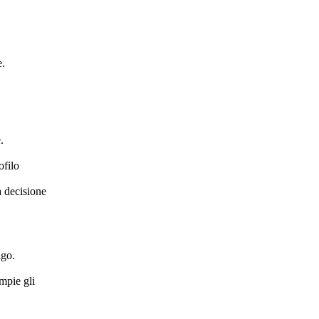
e.
.
ofilo
a decisione
igo.
ompie gli