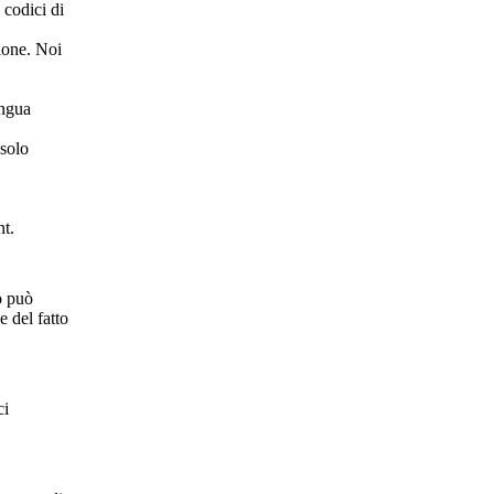
 codici di
zione. Noi
ingua
 solo
nt.
go può
e del fatto
ci