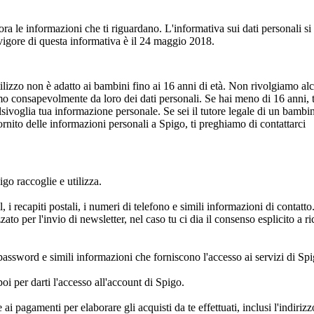
 le informazioni che ti riguardano. L'informativa sui dati personali si
n vigore di questa informativa è il 24 maggio 2018.
utilizzo non è adatto ai bambini fino ai 16 anni di età. Non rivolgiamo al
mo consapevolmente da loro dei dati personali. Se hai meno di 16 anni, t
alsivoglia tua informazione personale. Se sei il tutore legale di un bambi
ornito delle informazioni personali a Spigo, ti preghiamo di contattarci
go raccoglie e utilizza.
 i recapiti postali, i numeri di telefono e simili informazioni di contatto
zato per l'invio di newsletter, nel caso tu ci dia il consenso esplicito a ri
password e simili informazioni che forniscono l'accesso ai servizi di Spi
poi per darti l'accesso all'account di Spigo.
 pagamenti per elaborare gli acquisti da te effettuati, inclusi l'indirizz