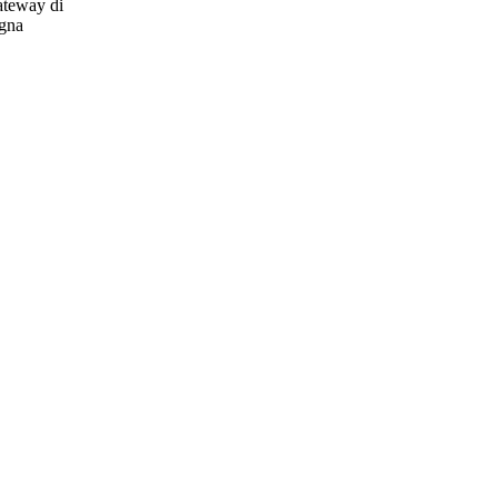
gateway di
egna