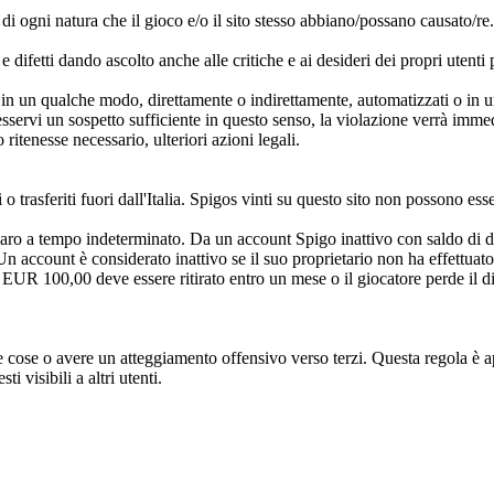
ti di ogni natura che il gioco e/o il sito stesso abbiano/possano causato/re
difetti dando ascolto anche alle critiche e ai desideri dei propri utenti 
 in un qualche modo, direttamente o indirettamente, automatizzati o in u
sservi un sospetto sufficiente in questo senso, la violazione verrà imm
 ritenesse necessario, ulteriori azioni legali.
 trasferiti fuori dall'Italia. Spigos vinti su questo sito non possono ess
aro a tempo indeterminato. Da un account Spigo inattivo con saldo di 
 account è considerato inattivo se il suo proprietario non ha effettuato
 EUR 100,00 deve essere ritirato entro un mese o il giocatore perde il dir
e cose o avere un atteggiamento offensivo verso terzi. Questa regola è a
ti visibili a altri utenti.