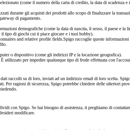
elezionato (come il numero della carta di credito, la data di scadenza e i
zzati durante gli acquisti dei prodotti allo scopo di finalizzare la transa
 gateway di pagamento.
mazioni demografiche (come la data di nascita, il sesso, il paese e la l
 il tipo di giochi cui ti piace giocare e i tuoi hobby).
ionnaires and relative profile fields.Spigo raccoglie queste informazioni
ilo.
uter o dispositivo (come gli indirizzi IP e la locazione geografica).
È utilizzato per impedire qualunque tipo di frode effettuata con l'accou
dati raccolti su di loro, inviati ad un indirizzo email di loro scelta. Spi
dati. Per ragioni di sicurezza, Spigo potrebbe chiedere delle ulteriori prov
chiedendo.
vidi con Spigo. Se hai bisogno di assistenza, ti preghiamo di contattar
desideri modificare.