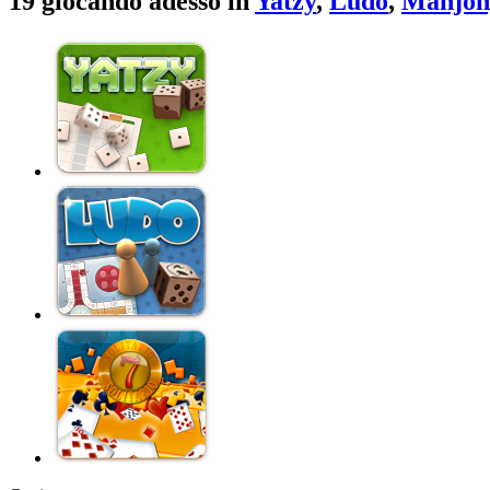
19 giocando adesso in
Yatzy
,
Ludo
,
Mahjon