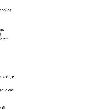
 applica
cun
i
no più
.
ceverle, ed
go, e che
o di