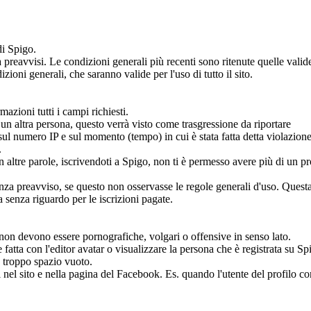
di Spigo.
reavvisi. Le condizioni generali più recenti sono ritenute quelle valid
zioni generali, che saranno valide per l'uso di tutto il sito.
azioni tutti i campi richiesti.
i un altra persona, questo verrà visto come trasgressione da riportare
ul numero IP e sul momento (tempo) in cui è stata fatta detta violazione
.
 altre parole, iscrivendoti a Spigo, non ti è permesso avere più di un pr
 senza preavviso, se questo non osservasse le regole generali d'uso. Quest
 senza riguardo per le iscrizioni pagate.
e, non devono essere pornografiche, volgari o offensive in senso lato.
 fatta con l'editor avatar o visualizzare la persona che è registrata su Sp
 troppo spazio vuoto.
ini nel sito e nella pagina del Facebook. Es. quando l'utente del profilo c