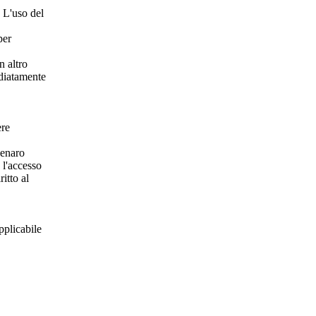
. L'uso del
per
n altro
ediatamente
ere
denaro
 l'accesso
itto al
pplicabile