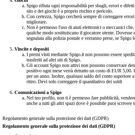
Giochi
Spigo rifiuta ogni responsabilità per sbagli, errori e difet
sito e dei giochi è a proprio rischio e pericolo.
Con certezza, Spigo cercherà sempre di correggere errori e 
migliorare.
Non è permesso l'uso di aiuti elettronici o meccanici che,
qualche modo sostituiscano il giocatore utente. Dovesse e
segnalata alla polizia postale e verranno prese, se Spigo lo
Vincite e depositi
I premi vinti mediante Spigo.it non possono essere spediti o
trasferiti ad altri siti di Spigo.
Gli account Spigo non attivi non possono conservare den
positivo ogni mese verrà detratto un costo di EUR 5,00. Un
per un anno. Inoltre, qualsiasi saldo del conto superiore a
ritiro. Devi solo correggere il quantitativo dei soldi
Comunicazioni a Spigo
Nel tuo profilo, non ti è permesso fare pubblicità, vender
anche a tutti gli altri spazi dove è possibile puoi scrivere tes
Regolamento generale sulla protezione dei dati (GDPR)
Regolamento generale sulla protezione dei dati (GDPR)