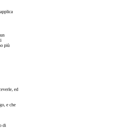
 applica
cun
i
no più
.
ceverle, ed
go, e che
o di