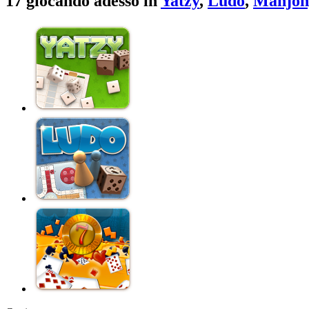
17 giocando adesso in
Yatzy
,
Ludo
,
Mahjon