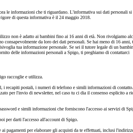
 le informazioni che ti riguardano. L'informativa sui dati personali si
n vigore di questa informativa è il 24 maggio 2018.
utilizzo non è adatto ai bambini fino ai 16 anni di età. Non rivolgiamo al
mo consapevolmente da loro dei dati personali. Se hai meno di 16 anni, t
alsivoglia tua informazione personale. Se sei il tutore legale di un bambi
ornito delle informazioni personali a Spigo, ti preghiamo di contattarci
go raccoglie e utilizza.
 i recapiti postali, i numeri di telefono e simili informazioni di contatto
zato per l'invio di newsletter, nel caso tu ci dia il consenso esplicito a ri
password e simili informazioni che forniscono l'accesso ai servizi di Spi
poi per darti l'accesso all'account di Spigo.
 pagamenti per elaborare gli acquisti da te effettuati, inclusi l'indirizz