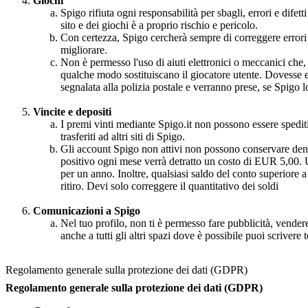
Giochi
Spigo rifiuta ogni responsabilità per sbagli, errori e difet
sito e dei giochi è a proprio rischio e pericolo.
Con certezza, Spigo cercherà sempre di correggere errori e 
migliorare.
Non è permesso l'uso di aiuti elettronici o meccanici che,
qualche modo sostituiscano il giocatore utente. Dovesse e
segnalata alla polizia postale e verranno prese, se Spigo lo
Vincite e depositi
I premi vinti mediante Spigo.it non possono essere spediti o
trasferiti ad altri siti di Spigo.
Gli account Spigo non attivi non possono conservare den
positivo ogni mese verrà detratto un costo di EUR 5,00. Un
per un anno. Inoltre, qualsiasi saldo del conto superiore a
ritiro. Devi solo correggere il quantitativo dei soldi
Comunicazioni a Spigo
Nel tuo profilo, non ti è permesso fare pubblicità, vender
anche a tutti gli altri spazi dove è possibile puoi scrivere tes
Regolamento generale sulla protezione dei dati (GDPR)
Regolamento generale sulla protezione dei dati (GDPR)