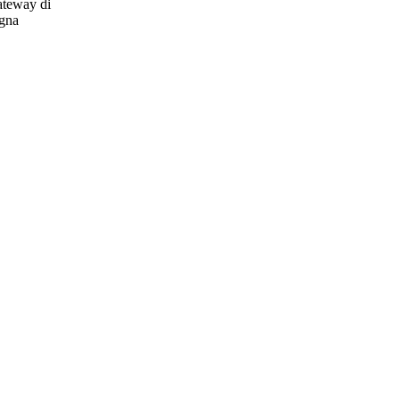
gateway di
egna