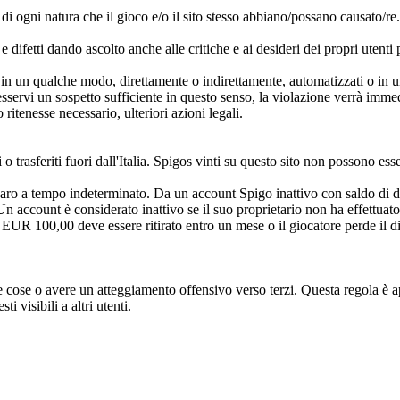
ti di ogni natura che il gioco e/o il sito stesso abbiano/possano causato/re
difetti dando ascolto anche alle critiche e ai desideri dei propri utenti 
 in un qualche modo, direttamente o indirettamente, automatizzati o in u
sservi un sospetto sufficiente in questo senso, la violazione verrà imm
 ritenesse necessario, ulteriori azioni legali.
 trasferiti fuori dall'Italia. Spigos vinti su questo sito non possono ess
aro a tempo indeterminato. Da un account Spigo inattivo con saldo di 
 account è considerato inattivo se il suo proprietario non ha effettuato
 EUR 100,00 deve essere ritirato entro un mese o il giocatore perde il dir
e cose o avere un atteggiamento offensivo verso terzi. Questa regola è a
ti visibili a altri utenti.