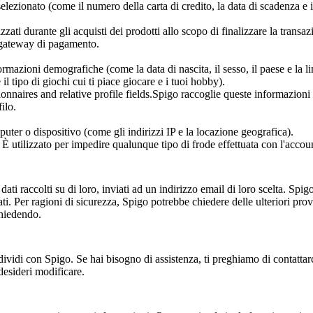
elezionato (come il numero della carta di credito, la data di scadenza e i
zzati durante gli acquisti dei prodotti allo scopo di finalizzare la transa
 gateway di pagamento.
mazioni demografiche (come la data di nascita, il sesso, il paese e la l
 il tipo di giochi cui ti piace giocare e i tuoi hobby).
ionnaires and relative profile fields.Spigo raccoglie queste informazioni
ilo.
uter o dispositivo (come gli indirizzi IP e la locazione geografica).
È utilizzato per impedire qualunque tipo di frode effettuata con l'accou
dati raccolti su di loro, inviati ad un indirizzo email di loro scelta. Spi
dati. Per ragioni di sicurezza, Spigo potrebbe chiedere delle ulteriori prov
chiedendo.
vidi con Spigo. Se hai bisogno di assistenza, ti preghiamo di contattar
desideri modificare.