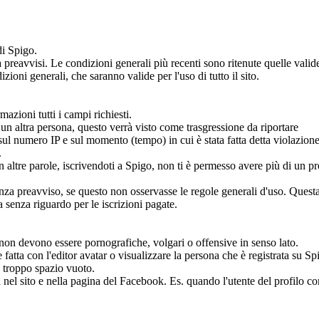
di Spigo.
reavvisi. Le condizioni generali più recenti sono ritenute quelle valid
zioni generali, che saranno valide per l'uso di tutto il sito.
azioni tutti i campi richiesti.
i un altra persona, questo verrà visto come trasgressione da riportare
ul numero IP e sul momento (tempo) in cui è stata fatta detta violazione
.
 altre parole, iscrivendoti a Spigo, non ti è permesso avere più di un pr
 senza preavviso, se questo non osservasse le regole generali d'uso. Quest
 senza riguardo per le iscrizioni pagate.
e, non devono essere pornografiche, volgari o offensive in senso lato.
 fatta con l'editor avatar o visualizzare la persona che è registrata su Sp
 troppo spazio vuoto.
ini nel sito e nella pagina del Facebook. Es. quando l'utente del profilo c