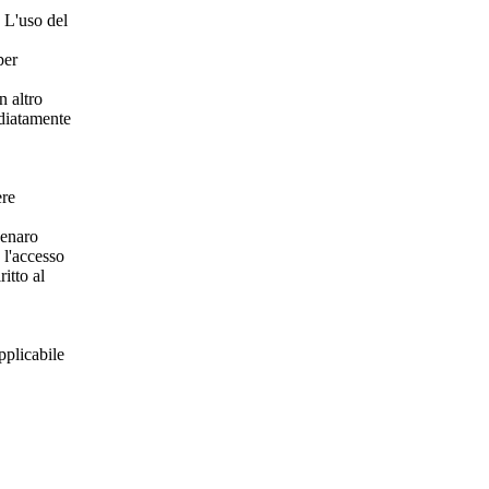
. L'uso del
per
n altro
ediatamente
ere
denaro
 l'accesso
itto al
pplicabile