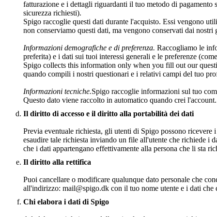
fatturazione e i dettagli riguardanti il tuo metodo di pagamento s
sicurezza richiesti).
Spigo raccoglie questi dati durante l'acquisto. Essi vengono utili
non conserviamo questi dati, ma vengono conservati dai nostri
Informazioni demografiche e di preferenza.
Raccogliamo le infor
preferita) e i dati sui tuoi interessi generali e le preferenze (come
Spigo collects this information only when you fill out our quest
quando compili i nostri questionari e i relativi campi del tuo prof
Informazioni tecniche.
Spigo raccoglie informazioni sul tuo comp
Questo dato viene raccolto in automatico quando crei l'account. 
Il diritto di accesso e il diritto alla portabilità dei dati
Previa eventuale richiesta, gli utenti di Spigo possono ricevere i 
esaudire tale richiesta inviando un file all'utente che richiede i 
che i dati appartengano effettivamente alla persona che li sta ri
Il diritto alla rettifica
Puoi cancellare o modificare qualunque dato personale che condi
all'indirizzo: mail@spigo.dk con il tuo nome utente e i dati che 
Chi elabora i dati di Spigo