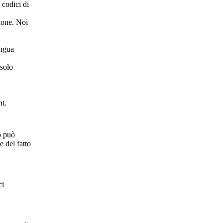
 codici di
zione. Noi
ingua
 solo
nt.
go può
e del fatto
ci