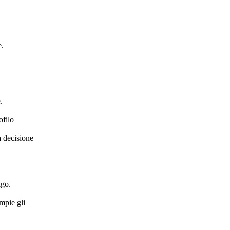
e.
.
ofilo
a decisione
igo.
ompie gli