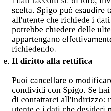
i dati raccolti su di loro, in
scelta. Spigo può esaudire t
all'utente che richiede i dat
potrebbe chiedere delle ulter
appartengano effettivamente 
richiedendo.
Il diritto alla rettifica
Puoi cancellare o modifica
condividi con Spigo. Se hai
di contattarci all'indirizzo
utente e i dati che desideri 