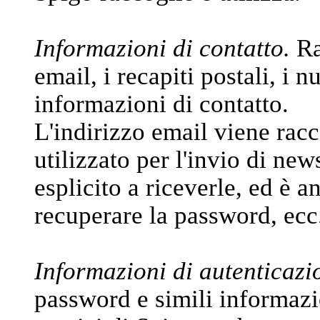
Informazioni di contatto.
Ra
email, i recapiti postali, i n
informazioni di contatto.
L'indirizzo email viene racc
utilizzato per l'invio di new
esplicito a riceverle, ed è a
recuperare la password, ecc
Informazioni di autenticazi
password e simili informazi