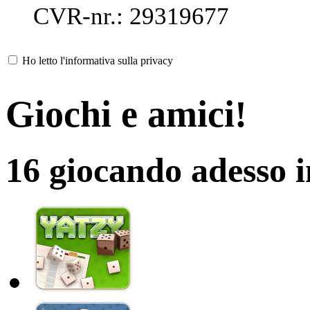
CVR-nr.: 29319677
Ho letto l'informativa sulla privacy
Giochi e amici!
16 giocando adesso 