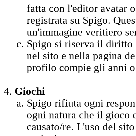
fatta con l'editor avatar 
registrata su Spigo. Ques
un'immagine veritiero se
Spigo si riserva il diritto
nel sito e nella pagina d
profilo compie gli anni o
Giochi
Spigo rifiuta ogni respons
ogni natura che il gioco 
causato/re. L'uso del sito