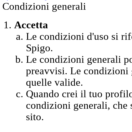
Condizioni generali
Accetta
Le condizioni d'uso si rif
Spigo.
Le condizioni generali 
preavvisi. Le condizioni 
quelle valide.
Quando crei il tuo profil
condizioni generali, che s
sito.